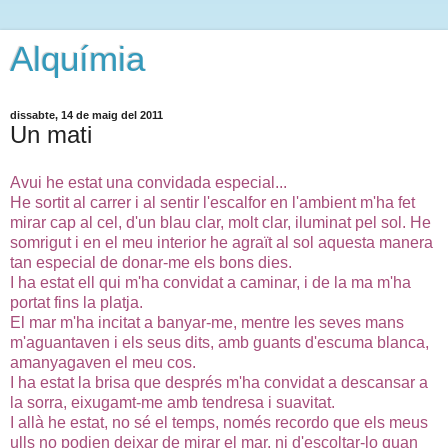
Alquímia
dissabte, 14 de maig del 2011
Un mati
Avui he estat una convidada especial...
He sortit al carrer i al sentir l'escalfor en l'ambient m'ha fet
mirar cap al cel, d'un blau clar, molt clar,
i
luminat
pel sol. He
somrigut i en el meu interior he agraït al sol aquesta manera
tan especial de donar-me els bons dies.
I ha estat ell qui m'ha convidat a caminar, i de la ma m'ha
portat fins la platja.
El mar m'ha incitat a banyar-me, mentre les seves mans
m'aguantaven i els seus dits, amb guants d'escuma blanca,
amanyagaven el meu cos.
I ha estat la brisa que després m'ha convidat a descansar a
la sorra,
eixugamt
-me amb tendresa i suavitat.
I allà he estat, no sé el temps, només recordo que els meus
ulls no podien deixar de mirar el mar, ni d'escoltar-lo quan