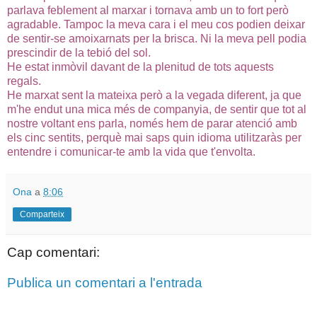
parlava feblement al marxar i tornava amb un to fort però
agradable. Tampoc la meva cara i el meu cos podien deixar
de sentir-se
amoixarnats
per la brisca. Ni la meva pell podia
prescindir de la
tebió
del sol.
He estat
inmòvil
davant de la plenitud de tots aquests
regals.
He marxat sent la mateixa però a la vegada diferent, ja que
m'he endut una mica més de companyia, de sentir que tot al
nostre voltant ens parla, només hem de parar atenció amb
els cinc sentits, perquè mai saps quin idioma utilitzaràs per
entendre i comunicar-te amb la vida que t'envolta.
Ona
a
8:06
Comparteix
Cap comentari:
Publica un comentari a l'entrada